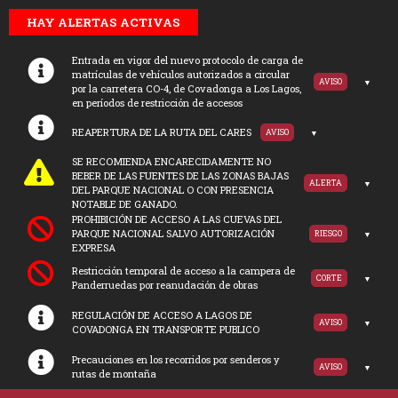
HAY ALERTAS ACTIVAS
Entrada en vigor del nuevo protocolo de carga de
matrículas de vehículos autorizados a circular
AVISO
por la carretera CO-4, de Covadonga a Los Lagos,
en períodos de restricción de accesos
REAPERTURA DE LA RUTA DEL CARES
AVISO
SE RECOMIENDA ENCARECIDAMENTE NO
BEBER DE LAS FUENTES DE LAS ZONAS BAJAS
ALERTA
DEL PARQUE NACIONAL O CON PRESENCIA
NOTABLE DE GANADO.
PROHIBICIÓN DE ACCESO A LAS CUEVAS DEL
PARQUE NACIONAL SALVO AUTORIZACIÓN
RIESGO
EXPRESA
Restricción temporal de acceso a la campera de
CORTE
Panderruedas por reanudación de obras
REGULACIÓN DE ACCESO A LAGOS DE
AVISO
COVADONGA EN TRANSPORTE PUBLICO
Precauciones en los recorridos por senderos y
AVISO
rutas de montaña