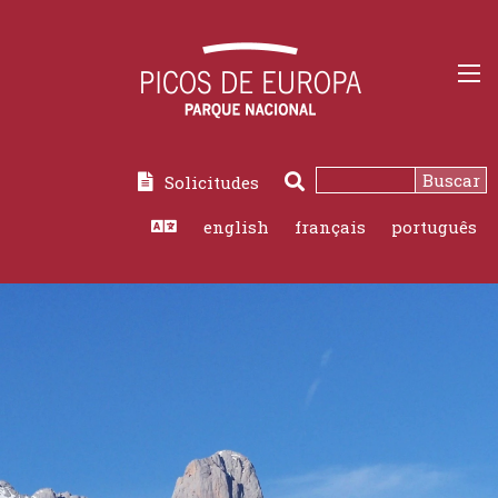
Buscar
Solicitudes
Buscar
english
français
português