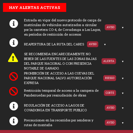
HAY ALERTAS ACTIVAS
Entrada en vigor del nuevo protocolo de carga de
matrículas de vehículos autorizados a circular
AVISO
por la carretera CO-4, de Covadonga a Los Lagos,
en períodos de restricción de accesos
REAPERTURA DE LA RUTA DEL CARES
AVISO
SE RECOMIENDA ENCARECIDAMENTE NO
BEBER DE LAS FUENTES DE LAS ZONAS BAJAS
ALERTA
DEL PARQUE NACIONAL O CON PRESENCIA
NOTABLE DE GANADO.
PROHIBICIÓN DE ACCESO A LAS CUEVAS DEL
PARQUE NACIONAL SALVO AUTORIZACIÓN
RIESGO
EXPRESA
Restricción temporal de acceso a la campera de
CORTE
Panderruedas por reanudación de obras
REGULACIÓN DE ACCESO A LAGOS DE
AVISO
COVADONGA EN TRANSPORTE PUBLICO
Precauciones en los recorridos por senderos y
AVISO
rutas de montaña