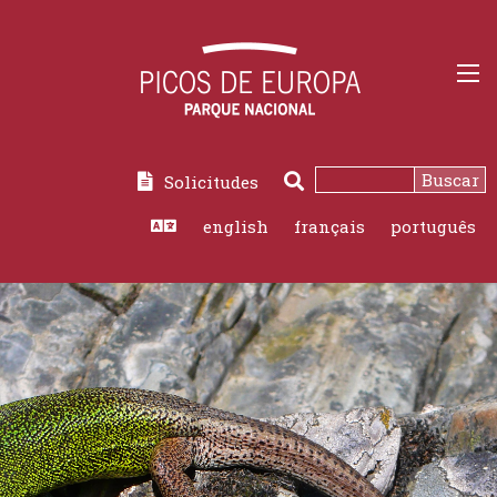
Buscar
Solicitudes
english
français
português