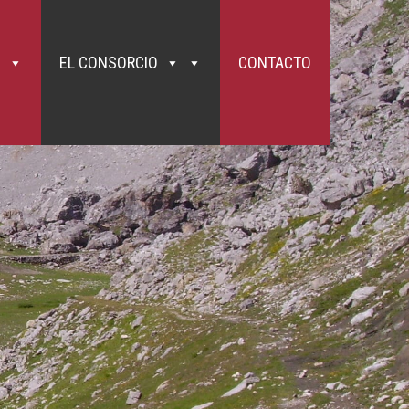
tes desgastan las fuerzas con rapidez. Lleva algo de comer (frutos secos,
10. Intenta llevar las manos libres salvo los bastones (la correa de un perro y
 evitar tropezar con ellos. 11. En pasos complicados o estrechos, crúzate
o incluso más conveniente que no hagan la ruta en cuanto tenga la mínima
es un macizo calizo y que presenta muy fuertes desniveles que, en ocasiones,
EL CONSORCIO
CONTACTO
uvia y el CO2 de la atmósfera. Se forman así grietas que llevan a la
forman piedras de todos los tamaños que pueden caer por efecto del viento, la
a de piedras, siempre existente, se incrementa los días de lluvia intensa o
de bienestar animal), está prohibido llevar los perros sueltos y en la Ruta
tipo, hoy por hoy, está restringido a las carreteras y a las muy limitadas
or la Ruta del Cares . ¡Se precavido, cuida de tu persona y ayuda a los