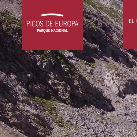
compañías que para otras. No obstante
barritas energéticas, geles,...). Y tam
otros elementos pueden entorpecerte) 
con seguridad con otros senderistas, 
dificultad. Las mochilas portabebés o 
EL
caen directamente encima de las Rutas.
gelifracción (rotura por la presión al 
lluvia, las raíces o el paso de fauna s
fuertes vientos, y en los inmediatame
del Cares, además, están prohibidas las
pistas permitidas para la circulación d
demás!