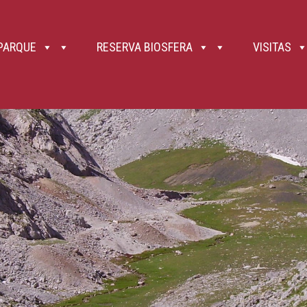
, la conexión al 112 es mucho más amplia. 9. Gradúa tus fuerzas y no hagas alardes. Las fuertes pendien
bién bebida (ideal si es isotónica), pues el agua no abunda en Picos en cuanto entras en la alta montaña 
y, en pasos complicados, incluso puede ser adecuado recoger los bastones para tener las manos libres o
parándote si es preciso. 12. Los niños de menos de ocho años nunca deben ir sueltos de la mano, siend
los petos frontales permiten su transporte, pero valora posibles daños si te caes. 13. Picos de Europa 
 PARQUE
RESERVA BIOSFERA
VISITAS
 Así como la roca caliza es durísima, es frágil ante el ataque del ácido débil que forman el agua de ll
helarse el agua introducida en las grietas), rotura por efecto de las raíces de los árboles , etc. Así, se 
ilvestre o doméstica, e incluso de otros senderistas que circulan por un nivel superior. El riesgo de caíd
nte siguientes a los mismos. 14. Recuerda que en el Parque Nacional ,como en todos ellos (Ley 7/2023, 
 correas extensibles y la correa fija no puede medir más de 1,20 metros. 15. El uso de bicicletas de todo 
e vehículos a motor. Por tanto, no pueden circular ni campo a través, ni por senderos, ni, por supuesto, p