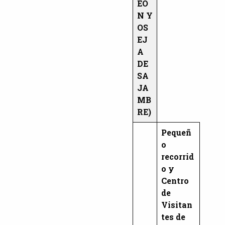
EÓ
N Y
OS
EJ
A
DE
SA
JA
MB
RE)
Pequeñ
o
recorrid
o y
Centro
de
Visitan
tes de