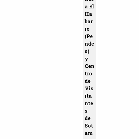
a El
Ha
bar
io
(Pe
nde
s)
y
Cen
tro
de
Vis
ita
nte
s
de
Sot
am