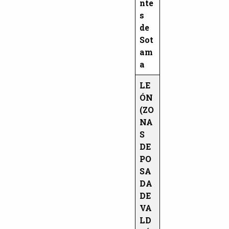
nte
s
de
Sot
am
a
LE
ÓN
(ZO
NA
S
DE
PO
SA
DA
DE
VA
LD