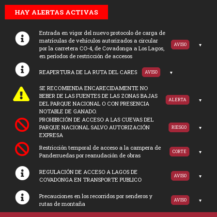
HAY ALERTAS ACTIVAS
Entrada en vigor del nuevo protocolo de carga de
matrículas de vehículos autorizados a circular
AVISO
por la carretera CO-4, de Covadonga a Los Lagos,
en períodos de restricción de accesos
REAPERTURA DE LA RUTA DEL CARES
AVISO
SE RECOMIENDA ENCARECIDAMENTE NO
BEBER DE LAS FUENTES DE LAS ZONAS BAJAS
ALERTA
DEL PARQUE NACIONAL O CON PRESENCIA
NOTABLE DE GANADO.
PROHIBICIÓN DE ACCESO A LAS CUEVAS DEL
PARQUE NACIONAL SALVO AUTORIZACIÓN
RIESGO
EXPRESA
Restricción temporal de acceso a la campera de
CORTE
Panderruedas por reanudación de obras
REGULACIÓN DE ACCESO A LAGOS DE
AVISO
COVADONGA EN TRANSPORTE PUBLICO
Precauciones en los recorridos por senderos y
AVISO
rutas de montaña