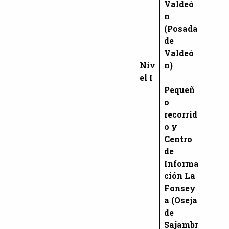
Valdeó
n
(Posada
de
Valdeó
Niv
n)
el I
Pequeñ
o
recorrid
o y
Centro
de
Informa
ción La
Fonsey
a (Oseja
de
Sajambr