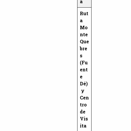
a
Rut
a
Mo
nte
Que
bre
s
(Fu
ent
e
Dé)
y
Cen
tro
de
Vis
ita