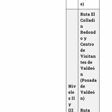
e)
Ruta El
Colladí
n
Redond
o y
Centro
de
Visitan
tes de
Valdeó
n
(Posada
Niv
de
ele
Valdeó
s II
n)
y
III
Ruta