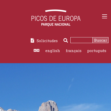
Buscar
Solicitudes
Buscar
english
français
português