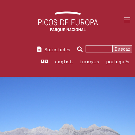
Buscar
Solicitudes
Buscar
english
français
português