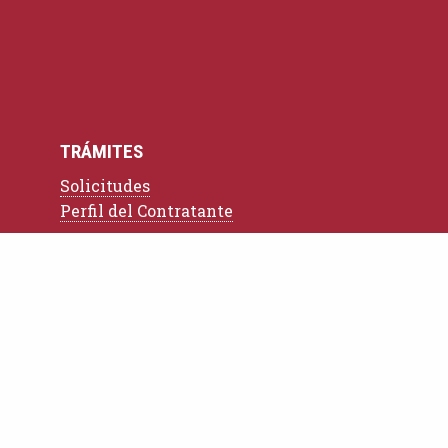
TRÁMITES
Solicitudes
Perfil del Contratante
DESCARGAS
Tracks
Folletos Visitantes
Normativa