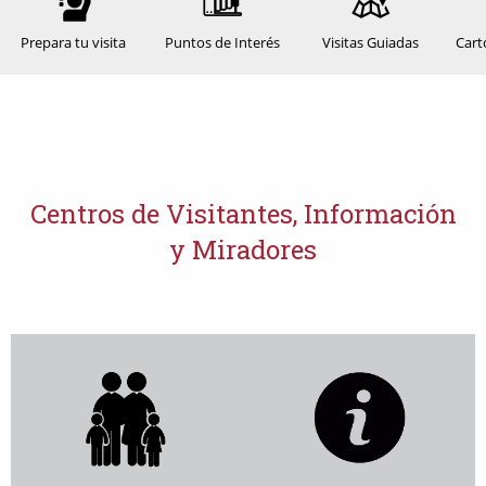
Prepara tu visita
Puntos de Interés
Visitas Guiadas
Cart
Centros de Visitantes, Información
y Miradores