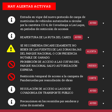
HAY ALERTAS ACTIVAS
Entrada en vigor del nuevo protocolo de carga de
matrículas de vehículos autorizados a circular
AVISO
por la carretera CO-4, de Covadonga a Los Lagos,
en períodos de restricción de accesos
REAPERTURA DE LA RUTA DEL CARES
AVISO
SE RECOMIENDA ENCARECIDAMENTE NO
BEBER DE LAS FUENTES DE LAS ZONAS BAJAS
ALERTA
DEL PARQUE NACIONAL O CON PRESENCIA
NOTABLE DE GANADO.
PROHIBICIÓN DE ACCESO A LAS CUEVAS DEL
PARQUE NACIONAL SALVO AUTORIZACIÓN
RIESGO
EXPRESA
Restricción temporal de acceso a la campera de
CORTE
Panderruedas por reanudación de obras
REGULACIÓN DE ACCESO A LAGOS DE
AVISO
COVADONGA EN TRANSPORTE PUBLICO
Precauciones en los recorridos por senderos y
AVISO
rutas de montaña