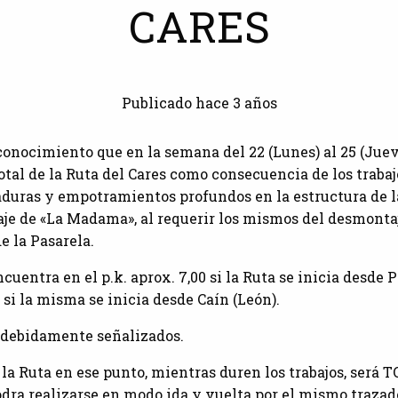
CARES
Publicado hace 3 años
conocimiento que en la semana del 22 (Lunes) al 25 (Juev
otal de la Ruta del Cares como consecuencia de los trab
daduras y empotramientos profundos en la estructura de l
raje de «La Madama», al requerir los mismos del desmont
e la Pasarela.
ncuentra en el p.k. aprox. 7,00 si la Ruta se inicia desde 
0 si la misma se inicia desde Caín (León).
n debidamente señalizados.
 la Ruta en ese punto, mientras duren los trabajos, será T
dra realizarse en modo ida y vuelta por el mismo trazado