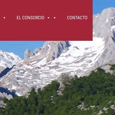
tes desgastan las fuerzas con rapidez. Lleva algo de comer (frutos secos,
10. Intenta llevar las manos libres salvo los bastones (la correa de un perro y
 evitar tropezar con ellos. 11. En pasos complicados o estrechos, crúzate
o incluso más conveniente que no hagan la ruta en cuanto tenga la mínima
es un macizo calizo y que presenta muy fuertes desniveles que, en ocasiones,
EL CONSORCIO
CONTACTO
uvia y el CO2 de la atmósfera. Se forman así grietas que llevan a la
forman piedras de todos los tamaños que pueden caer por efecto del viento, la
a de piedras, siempre existente, se incrementa los días de lluvia intensa o
de bienestar animal), está prohibido llevar los perros sueltos y en la Ruta
tipo, hoy por hoy, está restringido a las carreteras y a las muy limitadas
or la Ruta del Cares . ¡Se precavido, cuida de tu persona y ayuda a los