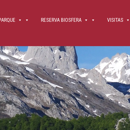
, la conexión al 112 es mucho más amplia. 9. Gradúa tus fuerzas y no hagas alardes. Las fuertes pendien
bién bebida (ideal si es isotónica), pues el agua no abunda en Picos en cuanto entras en la alta montaña 
y, en pasos complicados, incluso puede ser adecuado recoger los bastones para tener las manos libres o
parándote si es preciso. 12. Los niños de menos de ocho años nunca deben ir sueltos de la mano, siend
los petos frontales permiten su transporte, pero valora posibles daños si te caes. 13. Picos de Europa 
 PARQUE
RESERVA BIOSFERA
VISITAS
 Así como la roca caliza es durísima, es frágil ante el ataque del ácido débil que forman el agua de ll
helarse el agua introducida en las grietas), rotura por efecto de las raíces de los árboles , etc. Así, se 
ilvestre o doméstica, e incluso de otros senderistas que circulan por un nivel superior. El riesgo de caíd
nte siguientes a los mismos. 14. Recuerda que en el Parque Nacional ,como en todos ellos (Ley 7/2023, 
 correas extensibles y la correa fija no puede medir más de 1,20 metros. 15. El uso de bicicletas de todo 
e vehículos a motor. Por tanto, no pueden circular ni campo a través, ni por senderos, ni, por supuesto, p