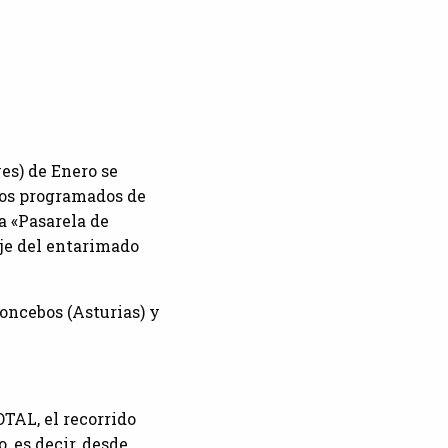
es) de Enero se
ajos programados de
a «Pasarela de
aje del entarimado
Poncebos (Asturias) y
OTAL, el recorrido
, es decir, desde