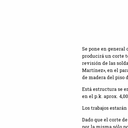
Se pone en general 
producirá un corte t
revisión de las sol
Martínez», en el pa
de madera del piso d
Está estructura se e
en el p.k. aprox. 4,0
Los trabajos estará
Dado que el corte de
por la misma sólo po