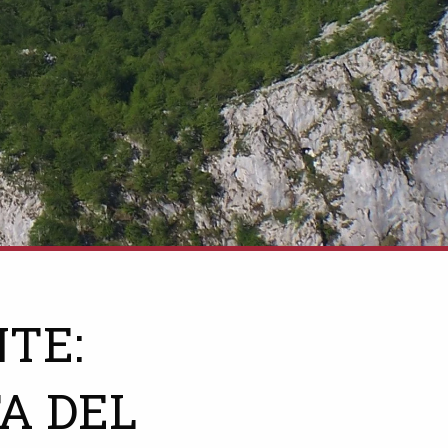
TE:
A DEL