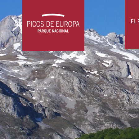
compañías que para otras. No obstante
barritas energéticas, geles,...). Y tam
otros elementos pueden entorpecerte) 
con seguridad con otros senderistas, 
dificultad. Las mochilas portabebés o 
EL
caen directamente encima de las Rutas.
gelifracción (rotura por la presión al 
lluvia, las raíces o el paso de fauna s
fuertes vientos, y en los inmediatame
del Cares, además, están prohibidas las
pistas permitidas para la circulación d
demás!