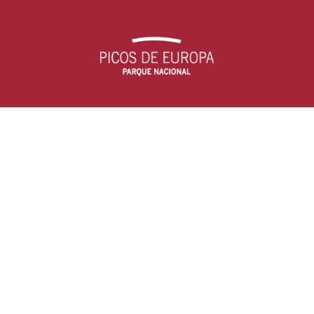
Parque Nacional Picos de Europa
c/ Arquitecto Reguera, 13, escalera B, 1
33004 - Oviedo, Asturias (España)
Aviso Legal
· Accesibilidad ·
Cookies
TRÁMITES