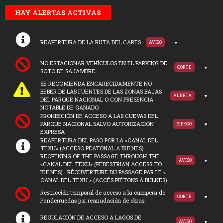
HAY ALERTAS ACTIVAS
REAPERTURA DE LA RUTA DEL CARES
AVISO
NO ESTACIONAR VEHÍCULOS EN EL PARKING DE
CORTE
SOTO DE SAJAMBRE
SE RECOMIENDA ENCARECIDAMENTE NO
BEBER DE LAS FUENTES DE LAS ZONAS BAJAS
ALERTA
DEL PARQUE NACIONAL O CON PRESENCIA
NOTABLE DE GANADO.
PROHIBICIÓN DE ACCESO A LAS CUEVAS DEL
PARQUE NACIONAL SALVO AUTORIZACIÓN
RIESGO
EXPRESA
REAPERTURA DEL PASO POR LA «CANAL DEL
TEXU» (ACCESO PEATONAL A BULNES) ·
REOPENING OF THE PASSAGE THROUGH THE
AVISO
«CANAL DEL TEXU» (PEDESTRIAN ACCESS TO
BULNES) · RÉOUVERTURE DU PASSAGE PAR LE «
CANAL DEL TEXU » (ACCÈS PIÉTONS À BULNES)
Restricción temporal de acceso a la campera de
CORTE
Panderruedas por reanudación de obras
REGULACIÓN DE ACCESO A LAGOS DE
AVISO