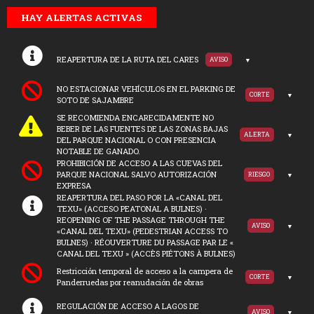
HAY ALERTAS ACTIVAS
REAPERTURA DE LA RUTA DEL CARES
AVISO
NO ESTACIONAR VEHÍCULOS EN EL PARKING DE
CORTE
SOTO DE SAJAMBRE
SE RECOMIENDA ENCARECIDAMENTE NO
BEBER DE LAS FUENTES DE LAS ZONAS BAJAS
ALERTA
DEL PARQUE NACIONAL O CON PRESENCIA
NOTABLE DE GANADO.
PROHIBICIÓN DE ACCESO A LAS CUEVAS DEL
PARQUE NACIONAL SALVO AUTORIZACIÓN
RIESGO
EXPRESA
REAPERTURA DEL PASO POR LA «CANAL DEL
TEXU» (ACCESO PEATONAL A BULNES) ·
REOPENING OF THE PASSAGE THROUGH THE
AVISO
«CANAL DEL TEXU» (PEDESTRIAN ACCESS TO
BULNES) · RÉOUVERTURE DU PASSAGE PAR LE «
CANAL DEL TEXU » (ACCÈS PIÉTONS À BULNES)
Restricción temporal de acceso a la campera de
CORTE
Panderruedas por reanudación de obras
REGULACIÓN DE ACCESO A LAGOS DE
AVISO