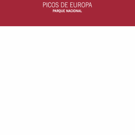
Parque Nacional Picos de Europa
c/ Arquitecto Reguera, 13, escalera B, 1
33004 - Oviedo, Asturias (España)
Aviso Legal
· Accesibilidad ·
Cookies
TRÁMITES
Solicitudes
Perfil del Contratante