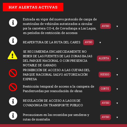
HAY ALERTAS ACTIVAS
Entrada en vigor del nuevo protocolo de carga de
matrículas de vehículos autorizados a circular
AVISO
por la carretera CO-4, de Covadonga a Los Lagos,
en períodos de restricción de accesos
REAPERTURA DE LA RUTA DEL CARES
AVISO
SE RECOMIENDA ENCARECIDAMENTE NO
BEBER DE LAS FUENTES DE LAS ZONAS BAJAS
ALERTA
DEL PARQUE NACIONAL O CON PRESENCIA
NOTABLE DE GANADO.
PROHIBICIÓN DE ACCESO A LAS CUEVAS DEL
PARQUE NACIONAL SALVO AUTORIZACIÓN
RIESGO
EXPRESA
Restricción temporal de acceso a la campera de
CORTE
Panderruedas por reanudación de obras
REGULACIÓN DE ACCESO A LAGOS DE
AVISO
COVADONGA EN TRANSPORTE PUBLICO
Precauciones en los recorridos por senderos y
AVISO
rutas de montaña