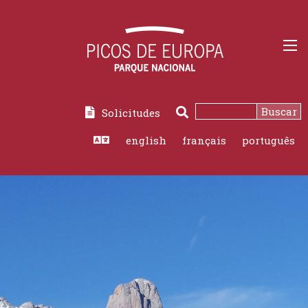
Buscar
Solicitudes
Buscar
english
français
português