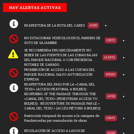
HAY ALERTAS ACTIVAS
REAPERTURA DE LA RUTA DEL CARES
AVISO
NO ESTACIONAR VEHÍCULOS EN EL PARKING DE
CORTE
SOTO DE SAJAMBRE
SE RECOMIENDA ENCARECIDAMENTE NO
BEBER DE LAS FUENTES DE LAS ZONAS BAJAS
ALERTA
DEL PARQUE NACIONAL O CON PRESENCIA
NOTABLE DE GANADO.
PROHIBICIÓN DE ACCESO A LAS CUEVAS DEL
PARQUE NACIONAL SALVO AUTORIZACIÓN
RIESGO
EXPRESA
REAPERTURA DEL PASO POR LA «CANAL DEL
TEXU» (ACCESO PEATONAL A BULNES) ·
REOPENING OF THE PASSAGE THROUGH THE
AVISO
«CANAL DEL TEXU» (PEDESTRIAN ACCESS TO
BULNES) · RÉOUVERTURE DU PASSAGE PAR LE «
CANAL DEL TEXU » (ACCÈS PIÉTONS À BULNES)
Restricción temporal de acceso a la campera de
CORTE
Panderruedas por reanudación de obras
REGULACIÓN DE ACCESO A LAGOS DE
AVISO