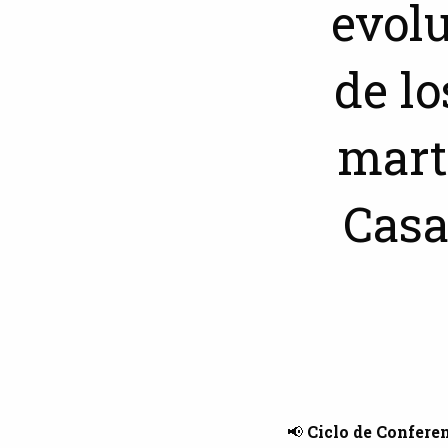
evolu
de l
mart
Casa
📢
Ciclo de Confere