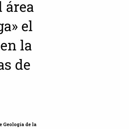
l área
a» el
en la
as de
e Geología de la