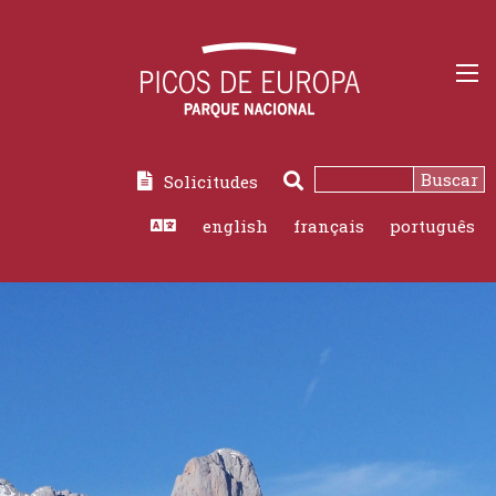
Buscar
Solicitudes
Buscar
english
français
português