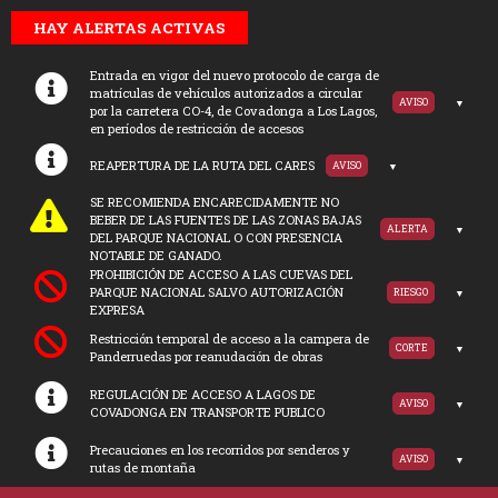
HAY ALERTAS ACTIVAS
Entrada en vigor del nuevo protocolo de carga de
matrículas de vehículos autorizados a circular
AVISO
por la carretera CO-4, de Covadonga a Los Lagos,
en períodos de restricción de accesos
REAPERTURA DE LA RUTA DEL CARES
AVISO
SE RECOMIENDA ENCARECIDAMENTE NO
BEBER DE LAS FUENTES DE LAS ZONAS BAJAS
ALERTA
DEL PARQUE NACIONAL O CON PRESENCIA
NOTABLE DE GANADO.
PROHIBICIÓN DE ACCESO A LAS CUEVAS DEL
PARQUE NACIONAL SALVO AUTORIZACIÓN
RIESGO
EXPRESA
Restricción temporal de acceso a la campera de
CORTE
Panderruedas por reanudación de obras
REGULACIÓN DE ACCESO A LAGOS DE
AVISO
COVADONGA EN TRANSPORTE PUBLICO
Precauciones en los recorridos por senderos y
AVISO
rutas de montaña