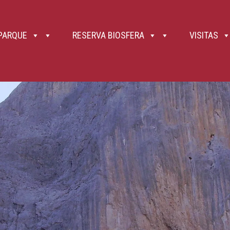
, la conexión al 112 es mucho más amplia. 9. Gradúa tus fuerzas y no hagas alardes. Las fuertes pendien
bién bebida (ideal si es isotónica), pues el agua no abunda en Picos en cuanto entras en la alta montaña 
y, en pasos complicados, incluso puede ser adecuado recoger los bastones para tener las manos libres o
parándote si es preciso. 12. Los niños de menos de ocho años nunca deben ir sueltos de la mano, siend
los petos frontales permiten su transporte, pero valora posibles daños si te caes. 13. Picos de Europa 
 PARQUE
RESERVA BIOSFERA
VISITAS
 Así como la roca caliza es durísima, es frágil ante el ataque del ácido débil que forman el agua de ll
helarse el agua introducida en las grietas), rotura por efecto de las raíces de los árboles , etc. Así, se 
ilvestre o doméstica, e incluso de otros senderistas que circulan por un nivel superior. El riesgo de caíd
nte siguientes a los mismos. 14. Recuerda que en el Parque Nacional ,como en todos ellos (Ley 7/2023, 
 correas extensibles y la correa fija no puede medir más de 1,20 metros. 15. El uso de bicicletas de todo 
e vehículos a motor. Por tanto, no pueden circular ni campo a través, ni por senderos, ni, por supuesto, p