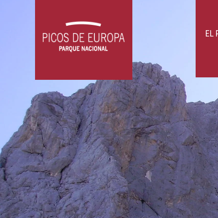
compañías que para otras. No obstante
barritas energéticas, geles,...). Y tam
otros elementos pueden entorpecerte) 
con seguridad con otros senderistas, 
dificultad. Las mochilas portabebés o 
EL
caen directamente encima de las Rutas.
gelifracción (rotura por la presión al 
lluvia, las raíces o el paso de fauna s
fuertes vientos, y en los inmediatame
del Cares, además, están prohibidas las
pistas permitidas para la circulación d
demás!