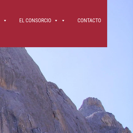
tes desgastan las fuerzas con rapidez. Lleva algo de comer (frutos secos,
10. Intenta llevar las manos libres salvo los bastones (la correa de un perro y
 evitar tropezar con ellos. 11. En pasos complicados o estrechos, crúzate
o incluso más conveniente que no hagan la ruta en cuanto tenga la mínima
es un macizo calizo y que presenta muy fuertes desniveles que, en ocasiones,
EL CONSORCIO
CONTACTO
uvia y el CO2 de la atmósfera. Se forman así grietas que llevan a la
forman piedras de todos los tamaños que pueden caer por efecto del viento, la
a de piedras, siempre existente, se incrementa los días de lluvia intensa o
de bienestar animal), está prohibido llevar los perros sueltos y en la Ruta
tipo, hoy por hoy, está restringido a las carreteras y a las muy limitadas
or la Ruta del Cares . ¡Se precavido, cuida de tu persona y ayuda a los