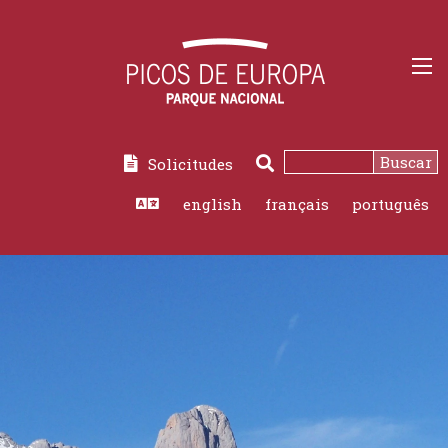
Buscar
Solicitudes
english
français
português