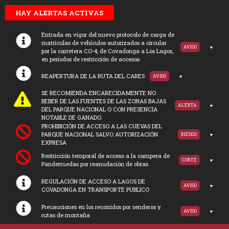
HAY ALERTAS ACTIVAS
Entrada en vigor del nuevo protocolo de carga de
matrículas de vehículos autorizados a circular
AVISO
por la carretera CO-4, de Covadonga a Los Lagos,
en períodos de restricción de accesos
REAPERTURA DE LA RUTA DEL CARES
AVISO
SE RECOMIENDA ENCARECIDAMENTE NO
BEBER DE LAS FUENTES DE LAS ZONAS BAJAS
ALERTA
DEL PARQUE NACIONAL O CON PRESENCIA
NOTABLE DE GANADO.
PROHIBICIÓN DE ACCESO A LAS CUEVAS DEL
PARQUE NACIONAL SALVO AUTORIZACIÓN
RIESGO
EXPRESA
Restricción temporal de acceso a la campera de
CORTE
Panderruedas por reanudación de obras
REGULACIÓN DE ACCESO A LAGOS DE
AVISO
COVADONGA EN TRANSPORTE PUBLICO
Precauciones en los recorridos por senderos y
AVISO
rutas de montaña