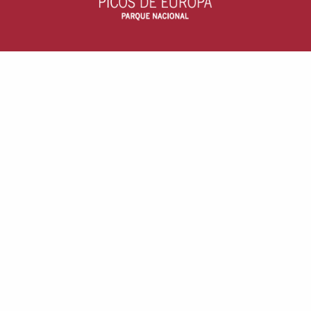
Parque Nacional Picos de Europa
c/ Arquitecto Reguera, 13, escalera B, 1
33004 - Oviedo, Asturias (España)
Aviso Legal
· Accesibilidad ·
Cookies
TRÁMITES
Solicitudes
Perfil del Contratante