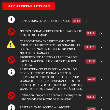
HAY ALERTAS ACTIVAS
REAPERTURA DE LA RUTA DEL CARES
AVISO
NO ESTACIONAR VEHÍCULOS EN EL PARKING DE
CORTE
SOTO DE SAJAMBRE
SE RECOMIENDA ENCARECIDAMENTE NO
BEBER DE LAS FUENTES DE LAS ZONAS BAJAS
ALERTA
DEL PARQUE NACIONAL O CON PRESENCIA
NOTABLE DE GANADO.
PROHIBICIÓN DE ACCESO A LAS CUEVAS DEL
PARQUE NACIONAL SALVO AUTORIZACIÓN
RIESGO
EXPRESA
REAPERTURA DEL PASO POR LA «CANAL DEL
TEXU» (ACCESO PEATONAL A BULNES) ·
REOPENING OF THE PASSAGE THROUGH THE
AVISO
«CANAL DEL TEXU» (PEDESTRIAN ACCESS TO
BULNES) · RÉOUVERTURE DU PASSAGE PAR LE «
CANAL DEL TEXU » (ACCÈS PIÉTONS À BULNES)
Restricción temporal de acceso a la campera de
CORTE
Panderruedas por reanudación de obras
REGULACIÓN DE ACCESO A LAGOS DE
AVISO