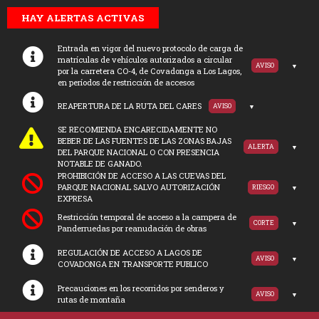
HAY ALERTAS ACTIVAS
Entrada en vigor del nuevo protocolo de carga de
matrículas de vehículos autorizados a circular
AVISO
por la carretera CO-4, de Covadonga a Los Lagos,
en períodos de restricción de accesos
REAPERTURA DE LA RUTA DEL CARES
AVISO
SE RECOMIENDA ENCARECIDAMENTE NO
BEBER DE LAS FUENTES DE LAS ZONAS BAJAS
ALERTA
DEL PARQUE NACIONAL O CON PRESENCIA
NOTABLE DE GANADO.
PROHIBICIÓN DE ACCESO A LAS CUEVAS DEL
PARQUE NACIONAL SALVO AUTORIZACIÓN
RIESGO
EXPRESA
Restricción temporal de acceso a la campera de
CORTE
Panderruedas por reanudación de obras
REGULACIÓN DE ACCESO A LAGOS DE
AVISO
COVADONGA EN TRANSPORTE PUBLICO
Precauciones en los recorridos por senderos y
AVISO
rutas de montaña