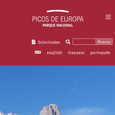
Buscar
Solicitudes
Buscar
english
français
português