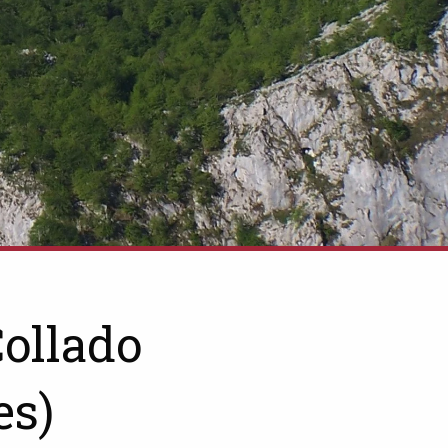
Collado
es)