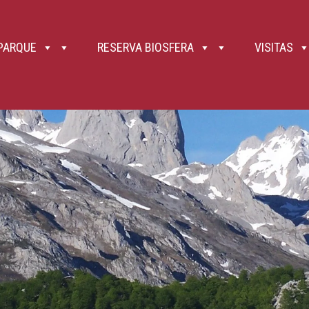
, la conexión al 112 es mucho más amplia. 9. Gradúa tus fuerzas y no hagas alardes. Las fuertes pendien
bién bebida (ideal si es isotónica), pues el agua no abunda en Picos en cuanto entras en la alta montaña 
y, en pasos complicados, incluso puede ser adecuado recoger los bastones para tener las manos libres o
parándote si es preciso. 12. Los niños de menos de ocho años nunca deben ir sueltos de la mano, siend
los petos frontales permiten su transporte, pero valora posibles daños si te caes. 13. Picos de Europa 
 PARQUE
RESERVA BIOSFERA
VISITAS
 Así como la roca caliza es durísima, es frágil ante el ataque del ácido débil que forman el agua de ll
helarse el agua introducida en las grietas), rotura por efecto de las raíces de los árboles , etc. Así, se 
ilvestre o doméstica, e incluso de otros senderistas que circulan por un nivel superior. El riesgo de caíd
nte siguientes a los mismos. 14. Recuerda que en el Parque Nacional ,como en todos ellos (Ley 7/2023, 
 correas extensibles y la correa fija no puede medir más de 1,20 metros. 15. El uso de bicicletas de todo 
e vehículos a motor. Por tanto, no pueden circular ni campo a través, ni por senderos, ni, por supuesto, p