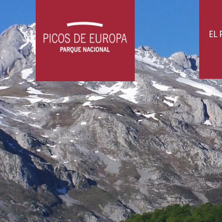
compañías que para otras. No obstante
barritas energéticas, geles,...). Y tam
otros elementos pueden entorpecerte) 
con seguridad con otros senderistas, 
dificultad. Las mochilas portabebés o 
EL
caen directamente encima de las Rutas.
gelifracción (rotura por la presión al 
lluvia, las raíces o el paso de fauna s
fuertes vientos, y en los inmediatame
del Cares, además, están prohibidas las
pistas permitidas para la circulación d
demás!