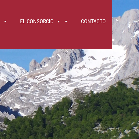
tes desgastan las fuerzas con rapidez. Lleva algo de comer (frutos secos,
10. Intenta llevar las manos libres salvo los bastones (la correa de un perro y
 evitar tropezar con ellos. 11. En pasos complicados o estrechos, crúzate
o incluso más conveniente que no hagan la ruta en cuanto tenga la mínima
es un macizo calizo y que presenta muy fuertes desniveles que, en ocasiones,
EL CONSORCIO
CONTACTO
uvia y el CO2 de la atmósfera. Se forman así grietas que llevan a la
forman piedras de todos los tamaños que pueden caer por efecto del viento, la
a de piedras, siempre existente, se incrementa los días de lluvia intensa o
de bienestar animal), está prohibido llevar los perros sueltos y en la Ruta
tipo, hoy por hoy, está restringido a las carreteras y a las muy limitadas
or la Ruta del Cares . ¡Se precavido, cuida de tu persona y ayuda a los