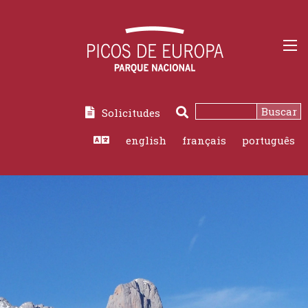
Buscar
Solicitudes
Buscar
english
français
português