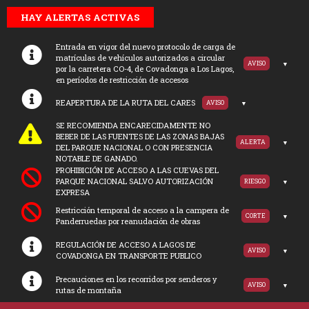
HAY ALERTAS ACTIVAS
Entrada en vigor del nuevo protocolo de carga de
matrículas de vehículos autorizados a circular
AVISO
por la carretera CO-4, de Covadonga a Los Lagos,
en períodos de restricción de accesos
REAPERTURA DE LA RUTA DEL CARES
AVISO
SE RECOMIENDA ENCARECIDAMENTE NO
BEBER DE LAS FUENTES DE LAS ZONAS BAJAS
ALERTA
DEL PARQUE NACIONAL O CON PRESENCIA
NOTABLE DE GANADO.
PROHIBICIÓN DE ACCESO A LAS CUEVAS DEL
PARQUE NACIONAL SALVO AUTORIZACIÓN
RIESGO
EXPRESA
Restricción temporal de acceso a la campera de
CORTE
Panderruedas por reanudación de obras
REGULACIÓN DE ACCESO A LAGOS DE
AVISO
COVADONGA EN TRANSPORTE PUBLICO
Precauciones en los recorridos por senderos y
AVISO
rutas de montaña