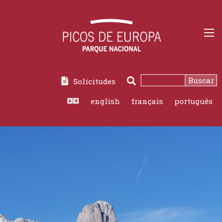
Buscar
Solicitudes
Buscar
english
français
português