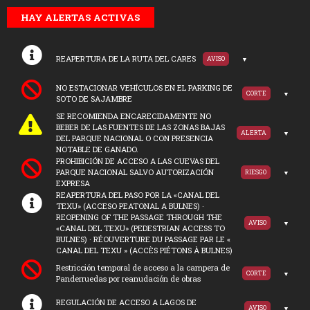
HAY ALERTAS ACTIVAS
REAPERTURA DE LA RUTA DEL CARES
AVISO
NO ESTACIONAR VEHÍCULOS EN EL PARKING DE
CORTE
SOTO DE SAJAMBRE
SE RECOMIENDA ENCARECIDAMENTE NO
BEBER DE LAS FUENTES DE LAS ZONAS BAJAS
ALERTA
DEL PARQUE NACIONAL O CON PRESENCIA
NOTABLE DE GANADO.
PROHIBICIÓN DE ACCESO A LAS CUEVAS DEL
PARQUE NACIONAL SALVO AUTORIZACIÓN
RIESGO
EXPRESA
REAPERTURA DEL PASO POR LA «CANAL DEL
TEXU» (ACCESO PEATONAL A BULNES) ·
REOPENING OF THE PASSAGE THROUGH THE
AVISO
«CANAL DEL TEXU» (PEDESTRIAN ACCESS TO
BULNES) · RÉOUVERTURE DU PASSAGE PAR LE «
CANAL DEL TEXU » (ACCÈS PIÉTONS À BULNES)
Restricción temporal de acceso a la campera de
CORTE
Panderruedas por reanudación de obras
REGULACIÓN DE ACCESO A LAGOS DE
AVISO