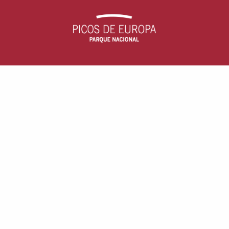
Parque Nacional Picos de Europa
c/ Arquitecto Reguera, 13, escalera B, 1
33004 - Oviedo, Asturias (España)
Aviso Legal
· Accesibilidad ·
Cookies
TRÁMITES