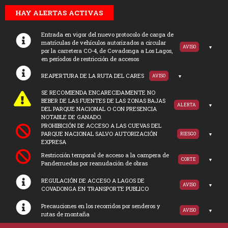
HAY ALERTAS ACTIVAS
Entrada en vigor del nuevo protocolo de carga de
matrículas de vehículos autorizados a circular
AVISO
por la carretera CO-4, de Covadonga a Los Lagos,
en períodos de restricción de accesos
REAPERTURA DE LA RUTA DEL CARES
AVISO
SE RECOMIENDA ENCARECIDAMENTE NO
BEBER DE LAS FUENTES DE LAS ZONAS BAJAS
ALERTA
DEL PARQUE NACIONAL O CON PRESENCIA
NOTABLE DE GANADO.
PROHIBICIÓN DE ACCESO A LAS CUEVAS DEL
PARQUE NACIONAL SALVO AUTORIZACIÓN
RIESGO
EXPRESA
Restricción temporal de acceso a la campera de
CORTE
Panderruedas por reanudación de obras
REGULACIÓN DE ACCESO A LAGOS DE
AVISO
COVADONGA EN TRANSPORTE PUBLICO
Precauciones en los recorridos por senderos y
AVISO
rutas de montaña