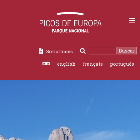
Buscar
Solicitudes
Buscar
english
français
português