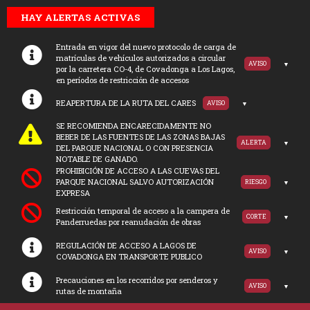
HAY ALERTAS ACTIVAS
Entrada en vigor del nuevo protocolo de carga de
matrículas de vehículos autorizados a circular
AVISO
por la carretera CO-4, de Covadonga a Los Lagos,
en períodos de restricción de accesos
REAPERTURA DE LA RUTA DEL CARES
AVISO
SE RECOMIENDA ENCARECIDAMENTE NO
BEBER DE LAS FUENTES DE LAS ZONAS BAJAS
ALERTA
DEL PARQUE NACIONAL O CON PRESENCIA
NOTABLE DE GANADO.
PROHIBICIÓN DE ACCESO A LAS CUEVAS DEL
PARQUE NACIONAL SALVO AUTORIZACIÓN
RIESGO
EXPRESA
Restricción temporal de acceso a la campera de
CORTE
Panderruedas por reanudación de obras
REGULACIÓN DE ACCESO A LAGOS DE
AVISO
COVADONGA EN TRANSPORTE PUBLICO
Precauciones en los recorridos por senderos y
AVISO
rutas de montaña