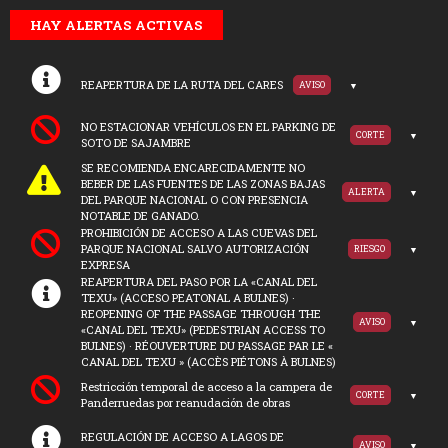
HAY ALERTAS ACTIVAS
REAPERTURA DE LA RUTA DEL CARES
AVISO
NO ESTACIONAR VEHÍCULOS EN EL PARKING DE
CORTE
SOTO DE SAJAMBRE
SE RECOMIENDA ENCARECIDAMENTE NO
BEBER DE LAS FUENTES DE LAS ZONAS BAJAS
ALERTA
DEL PARQUE NACIONAL O CON PRESENCIA
NOTABLE DE GANADO.
PROHIBICIÓN DE ACCESO A LAS CUEVAS DEL
PARQUE NACIONAL SALVO AUTORIZACIÓN
RIESGO
EXPRESA
REAPERTURA DEL PASO POR LA «CANAL DEL
TEXU» (ACCESO PEATONAL A BULNES) ·
REOPENING OF THE PASSAGE THROUGH THE
AVISO
«CANAL DEL TEXU» (PEDESTRIAN ACCESS TO
BULNES) · RÉOUVERTURE DU PASSAGE PAR LE «
CANAL DEL TEXU » (ACCÈS PIÉTONS À BULNES)
Restricción temporal de acceso a la campera de
CORTE
Panderruedas por reanudación de obras
REGULACIÓN DE ACCESO A LAGOS DE
AVISO