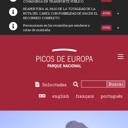
COVADONGA EN TRANSPORTE PUBLICO
REAPERTURA AL PASO DE LA TOTALIDAD DE LA
RUTA DEL CARES, CON POSIBILIDAD DE HACER EL
AVISO
RECORRIDO COMPLETO
Precauciones en los recorridos por senderos y
AVISO
rutas de montaña
Buscar
Solicitudes
Buscar
english
français
português