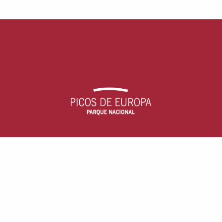
Parque Nacional Picos de Europa
c/ Arquitecto Reguera, 13, escalera B, 1
33004 - Oviedo, Asturias (España)
Aviso Legal
· Accesibilidad ·
Cookies