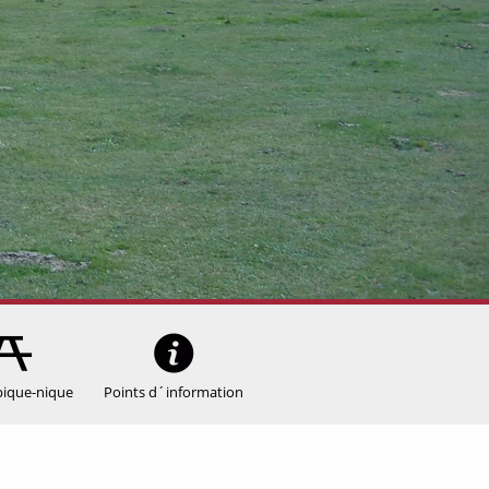
pique-nique
Points d´information