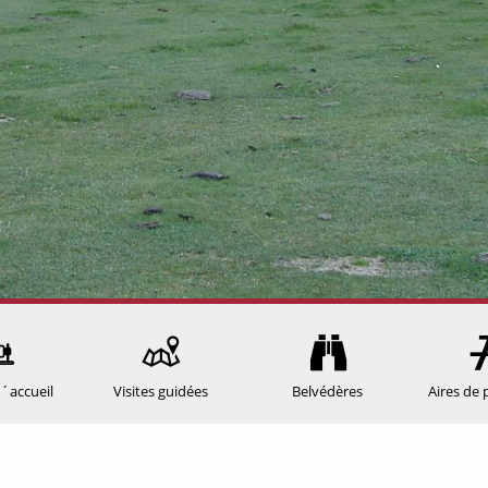
´accueil
Visites guidées
Belvédères
Aires de 