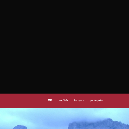
o con el equipo adecuado (crampones y piolet). El riesgo de alud se
 mountain trails in this National Park, you assume these risks and your own
 riesgo si se circula por crestas de hielo a sotavento. 7. En el Parque
exu, le passage est désormais rouvert. Toutefois, il est rappelé à toutes
cierre de piquetas y cable, o con cubiertas de madera, puede haber
t à la Route du Cares et aux autres sentiers de basse et moyenne
8. En Picos la cobertura de móvil es limitada aunque más para unas
aire à formation karstique. Des processus naturels tels que la dissolution du
tes desgastan las fuerzas con rapidez. Lleva algo de comer (frutos secos,
s variables, susceptibles d'être déplacées à tout moment par divers facteurs
10. Intenta llevar las manos libres salvo los bastones (la correa de un perro y
si que les jours suivants. Ils peuvent se produire sur des pentes
 evitar tropezar con ellos. 11. En pasos complicados o estrechos, crúzate
ns le cas particulier du Canal del Texu, ce risque est présent sur toute sa
o incluso más conveniente que no hagan la ruta en cuanto tenga la mínima
e est de mise sur les pentes. Sur la Route du Cares, les sections
es un macizo calizo y que presenta muy fuertes desniveles que, en ocasiones,
t donc recommandée lors de la randonnée. - Sur les sentiers de montagne, la
uvia y el CO2 de la atmósfera. Se forman así grietas que llevan a la
valuation de ses propres capacités et choix du matériel de soutien (bâtons
forman piedras de todos los tamaños que pueden caer por efecto del viento, la
a de piedras, siempre existente, se incrementa los días de lluvia intensa o
de bienestar animal), está prohibido llevar los perros sueltos y en la Ruta
tipo, hoy por hoy, está restringido a las carreteras y a las muy limitadas
or la Ruta del Cares . ¡Se precavido, cuida de tu persona y ayuda a los
english
français
português