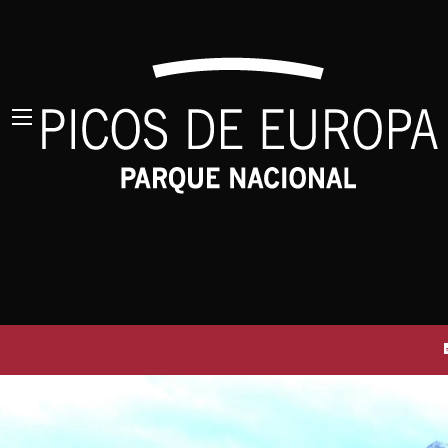
nieve si no tienes experiencia o vas 
water and food supplies, assessment o
incrementa circulando a media ladera 
responsibility. Après vérification de
Nacional y más hacia el Macizo de Ánd
les personnes souhaitant emprunter c
pudriciones o desplazamiento de cierr
montagne traversant les gorges et les 
compañías que para otras. No obstante
calcaire, l'érosion par le gel et l'ac
barritas energéticas, geles,...). Y tam
climatiques ou par l'action des anima
otros elementos pueden entorpecerte) 
supérieures à 1 000 mètres. - Ce risqu
con seguridad con otros senderistas, 
longueur, mais surtout près du Puente
dificultad. Las mochilas portabebés o 
présentant le risque le plus élevé de
caen directamente encima de las Rutas.
sécurité est avant tout une responsab
gelifracción (rotura por la presión al 
de marche, etc.)). - En empruntant le
lluvia, las raíces o el paso de fauna s
fuertes vientos, y en los inmediatame
del Cares, además, están prohibidas las
pistas permitidas para la circulación d
demás!
Buscar