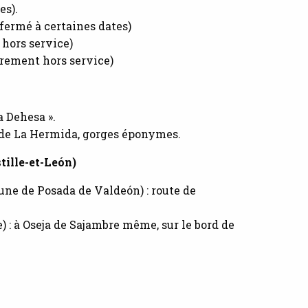
s).
fermé à certaines dates)
hors service)
rement hors service)
 Dehesa ».
de La Hermida, gorges éponymes.
ille-et-León)
ne de Posada de Valdeón) : route de
 : à Oseja de Sajambre même, sur le bord de