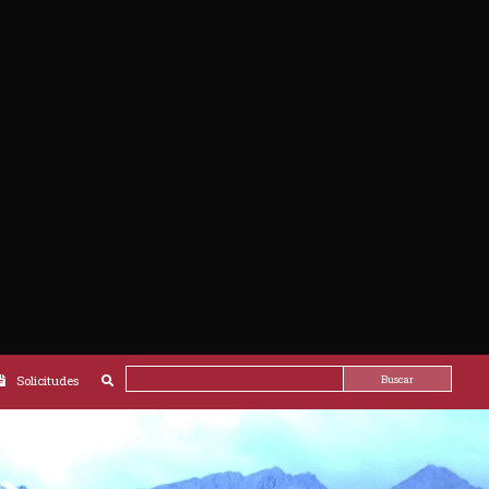
acompañado de alguien experto. Entra en dichas zonas o en las que tengan riesgo de placas de hielo sól
f one's own abilities, and selection of support equipment (walking poles, etc.)). - By undertaking the
de la masa continua de nieve y pasadas las primeras horas de la mañana. Igualmente es muy elevado el
 l'absence de nouveaux mouvements de terrain dans la zone du Puente del Zardo, au sein du Canal del T
ara, hay muchas antiguas catas mineras, respiraderos de galerías, etc. Aunque están delimitadas con 
et itinéraire, que ce soit à la montée ou à la descente (ces recommandations s'appliquent égalemen
es por la nieve. Circula con precaución en tus desplazamientos sobre nieve o en esquí de recorrido. 
"canales" du Parc National) les points suivants : - Le Parc National est un impressionnant massif calc
, la conexión al 112 es mucho más amplia. 9. Gradúa tus fuerzas y no hagas alardes. Las fuertes pendien
tion des racines des plantes sur la paroi rocheuse entraînent la production continue de roches de taille
bién bebida (ideal si es isotónica), pues el agua no abunda en Picos en cuanto entras en la alta montaña 
ux sauvages ou domestiques. Ces déplacements sont plus fréquents les jours de pluie et/ou de vent, ain
y, en pasos complicados, incluso puede ser adecuado recoger los bastones para tener las manos libres o
e est signalé par une signalétique générale et, à certains endroits, par une signalétique spécifique. Da
parándote si es preciso. 12. Los niños de menos de ocho años nunca deben ir sueltos de la mano, siend
 del Zardo (le premier pont en bois après le départ du sentier depuis Poncebos), où une prudence accru
los petos frontales permiten su transporte, pero valora posibles daños si te caes. 13. Picos de Europa 
 glissements de terrain suite à l'incendie de l'été dernier ont été balisées ; une prudence accrue es
 Así como la roca caliza es durísima, es frágil ante el ataque del ácido débil que forman el agua de ll
ilité individuelle (vêtements et chaussures adaptés, provisions d'eau et de nourriture suffisantes, é
helarse el agua introducida en las grietas), rotura por efecto de las raíces de los árboles , etc. Así, se 
s sentiers de montagne de ce Parc National, vous acceptez ces risques et votre propre responsabilité.
ilvestre o doméstica, e incluso de otros senderistas que circulan por un nivel superior. El riesgo de caíd
nte siguientes a los mismos. 14. Recuerda que en el Parque Nacional ,como en todos ellos (Ley 7/2023, 
 correas extensibles y la correa fija no puede medir más de 1,20 metros. 15. El uso de bicicletas de todo 
e vehículos a motor. Por tanto, no pueden circular ni campo a través, ni por senderos, ni, por supuesto, p
Buscar
Solicitudes