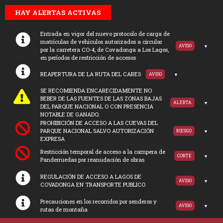
HAY ALERTAS ACTIVAS
Entrada en vigor del nuevo protocolo de carga de
matrículas de vehículos autorizados a circular
AVISO
por la carretera CO-4, de Covadonga a Los Lagos,
en períodos de restricción de accesos
REAPERTURA DE LA RUTA DEL CARES
AVISO
SE RECOMIENDA ENCARECIDAMENTE NO
BEBER DE LAS FUENTES DE LAS ZONAS BAJAS
ALERTA
DEL PARQUE NACIONAL O CON PRESENCIA
NOTABLE DE GANADO.
PROHIBICIÓN DE ACCESO A LAS CUEVAS DEL
PARQUE NACIONAL SALVO AUTORIZACIÓN
RIESGO
EXPRESA
Restricción temporal de acceso a la campera de
CORTE
Panderruedas por reanudación de obras
REGULACIÓN DE ACCESO A LAGOS DE
AVISO
COVADONGA EN TRANSPORTE PUBLICO
Precauciones en los recorridos por senderos y
AVISO
rutas de montaña