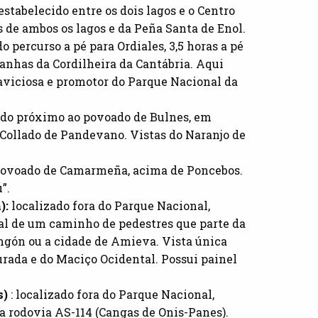
 estabelecido entre os dois lagos e o Centro
s de ambos os lagos e da Peña Santa de Enol.
do percurso a pé para Ordiales, 3,5 horas a pé
anhas da Cordilheira da Cantábria. Aqui
laviciosa e promotor do Parque Nacional da
ado próximo ao povoado de Bulnes, em
é Collado de Pandevano. Vistas do Naranjo de
povoado de Camarmeña, acima de Poncebos.
”.
):
localizado fora do Parque Nacional,
nal de um caminho de pedestres que parte da
Angón ou a cidade de Amieva. Vista única
rada e do Maciço Ocidental. Possui painel
s)
: localizado fora do Parque Nacional,
a rodovia AS-114 (Cangas de Onis-Panes).