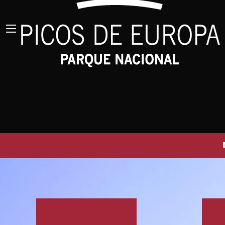
compañías que para otras. No obstante
barritas energéticas, geles,...). Y tam
otros elementos pueden entorpecerte) 
con seguridad con otros senderistas, 
dificultad. Las mochilas portabebés o 
caen directamente encima de las Rutas.
gelifracción (rotura por la presión al 
lluvia, las raíces o el paso de fauna s
fuertes vientos, y en los inmediatame
del Cares, además, están prohibidas las
pistas permitidas para la circulación d
demás!
Buscar