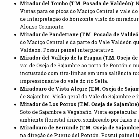
Mirador del Tombo (T.M. Posada de Valdeón):
N
Vistas para os picos do Maciço Central e vale do
de interpretação do horizonte visto do miradouro
Alonso Coomonte.
Mirador de Pandetrave (T.M. Posada de Valdeó
do Maciço Central e da parte do Vale Valdeón qu
Valdeón. Possui painel interpretativo.
Mirador del Vallejo de la Fragua (T.M. Oseja d
vai de Oseja de Sajambre ao porto de Pontón e mu
incrustado com tira-linhas em uma saliência ro
impressionante do vale do rio Sella.
Miradouro de Vista Alegre (T.M. Oseja de Saja
de Sajambre. Visão geral do Vale do Sajambre e i
Mirador de Los Porros (T.M. Oseja de Sajambre)
Soto de Sajambre a Vegabaño. Vista espetacular
ambiente florestal único, sombreado por faias e
Miradouro de Berrunde (T.M. Oseja de Sajambre
na direção de Puerto del Pontón. Possui painel i