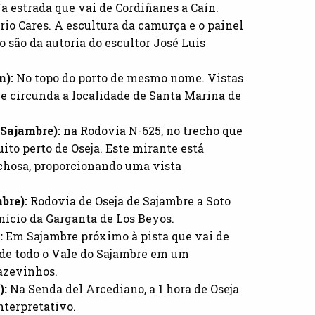
a estrada que vai de Cordiñanes a Caín.
 rio Cares. A escultura da camurça e o painel
 são da autoria do escultor José Luis
n):
No topo do porto de mesmo nome. Vistas
e circunda a localidade de Santa Marina de
e Sajambre):
na Rodovia N-625, no trecho que
ito perto de Oseja. Este mirante está
chosa, proporcionando uma vista
mbre):
Rodovia de Oseja de Sajambre a Soto
nício da Garganta de Los Beyos.
:
Em Sajambre próximo à pista que vai de
 de todo o Vale do Sajambre em um
 azevinhos.
):
Na Senda del Arcediano, a 1 hora de Oseja
nterpretativo.