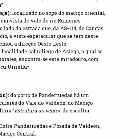
”.
aja):
localizado no sopé do maciço oriental,
om vista do vale do rio Rumenes.
o lado da estrada que, da AS-114, de Cangas
eño, a vista espetacular que se tem deste
tomou a direção Oeste-Leste.
 localidade cabraliega de Asiego, a qual se
Cabrales, encontra-se este miradouro, com
cu Urriellu».
ón):
do porto de Panderruedas há um
culares do Vale do Valdeón, do Maciço
tura “
Estrutura do vento
«, do escultor
Entre Panderruedas e Posada de Valdeón,
Maciço Central.