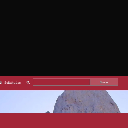
, la conexión al 112 es mucho más amplia. 9. Gradúa tus fuerzas y no hagas alardes. Las fuertes pendien
bién bebida (ideal si es isotónica), pues el agua no abunda en Picos en cuanto entras en la alta montaña 
y, en pasos complicados, incluso puede ser adecuado recoger los bastones para tener las manos libres o
parándote si es preciso. 12. Los niños de menos de ocho años nunca deben ir sueltos de la mano, siend
los petos frontales permiten su transporte, pero valora posibles daños si te caes. 13. Picos de Europa 
 Así como la roca caliza es durísima, es frágil ante el ataque del ácido débil que forman el agua de ll
helarse el agua introducida en las grietas), rotura por efecto de las raíces de los árboles , etc. Así, se 
ilvestre o doméstica, e incluso de otros senderistas que circulan por un nivel superior. El riesgo de caíd
nte siguientes a los mismos. 14. Recuerda que en el Parque Nacional ,como en todos ellos (Ley 7/2023, 
 correas extensibles y la correa fija no puede medir más de 1,20 metros. 15. El uso de bicicletas de todo 
e vehículos a motor. Por tanto, no pueden circular ni campo a través, ni por senderos, ni, por supuesto, p
Buscar
Solicitudes