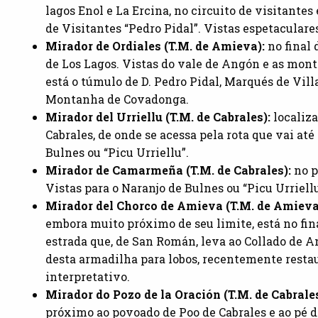
lagos Enol e La Ercina, no circuito de visitantes
de Visitantes “Pedro Pidal”. Vistas espetaculare
Mirador de Ordiales (T.M. de Amieva):
no final 
de Los Lagos. Vistas do vale de Angón e as mont
está o túmulo de D. Pedro Pidal, Marqués de Vil
Montanha de Covadonga.
Mirador del Urriellu (T.M. de Cabrales):
localiz
Cabrales, de onde se acessa pela rota que vai at
Bulnes ou “Picu Urriellu”.
Mirador de Camarmeña (T.M. de Cabrales):
no 
Vistas para o Naranjo de Bulnes ou “Picu Urriellu
Mirador del Chorco de Amieva (T.M. de Amieva
embora muito próximo de seu limite, está no fi
estrada que, de San Román, leva ao Collado de 
desta armadilha para lobos, recentemente restau
interpretativo.
Mirador do Pozo de la Oración (T.M. de Cabrale
próximo ao povoado de Poo de Cabrales e ao pé d