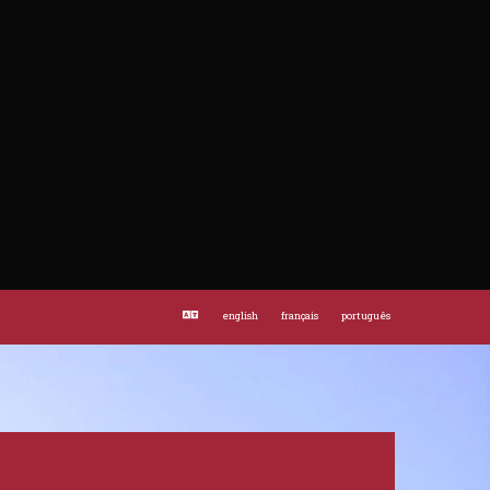
tes desgastan las fuerzas con rapidez. Lleva algo de comer (frutos secos,
10. Intenta llevar las manos libres salvo los bastones (la correa de un perro y
 evitar tropezar con ellos. 11. En pasos complicados o estrechos, crúzate
o incluso más conveniente que no hagan la ruta en cuanto tenga la mínima
es un macizo calizo y que presenta muy fuertes desniveles que, en ocasiones,
uvia y el CO2 de la atmósfera. Se forman así grietas que llevan a la
forman piedras de todos los tamaños que pueden caer por efecto del viento, la
a de piedras, siempre existente, se incrementa los días de lluvia intensa o
de bienestar animal), está prohibido llevar los perros sueltos y en la Ruta
tipo, hoy por hoy, está restringido a las carreteras y a las muy limitadas
or la Ruta del Cares . ¡Se precavido, cuida de tu persona y ayuda a los
english
français
português