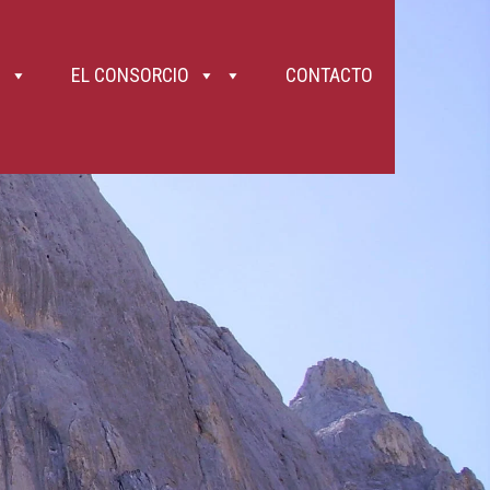
tes desgastan las fuerzas con rapidez. Lleva algo de comer (frutos secos,
10. Intenta llevar las manos libres salvo los bastones (la correa de un perro y
 evitar tropezar con ellos. 11. En pasos complicados o estrechos, crúzate
o incluso más conveniente que no hagan la ruta en cuanto tenga la mínima
es un macizo calizo y que presenta muy fuertes desniveles que, en ocasiones,
EL CONSORCIO
CONTACTO
uvia y el CO2 de la atmósfera. Se forman así grietas que llevan a la
forman piedras de todos los tamaños que pueden caer por efecto del viento, la
a de piedras, siempre existente, se incrementa los días de lluvia intensa o
de bienestar animal), está prohibido llevar los perros sueltos y en la Ruta
tipo, hoy por hoy, está restringido a las carreteras y a las muy limitadas
or la Ruta del Cares . ¡Se precavido, cuida de tu persona y ayuda a los