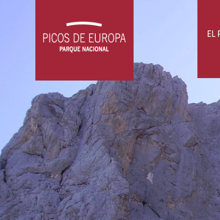
compañías que para otras. No obstante
barritas energéticas, geles,...). Y tam
otros elementos pueden entorpecerte) 
con seguridad con otros senderistas, 
dificultad. Las mochilas portabebés o 
EL
caen directamente encima de las Rutas.
gelifracción (rotura por la presión al 
lluvia, las raíces o el paso de fauna s
fuertes vientos, y en los inmediatame
del Cares, además, están prohibidas las
pistas permitidas para la circulación d
demás!