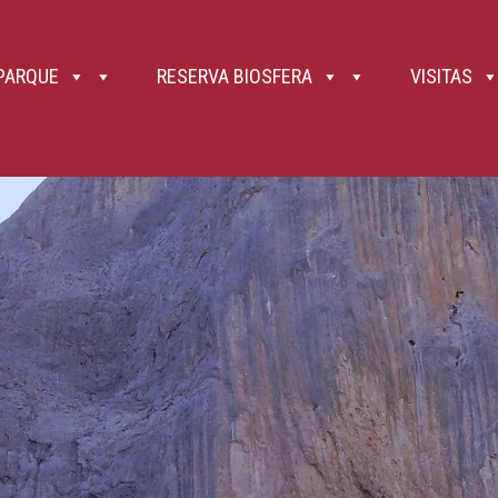
, la conexión al 112 es mucho más amplia. 9. Gradúa tus fuerzas y no hagas alardes. Las fuertes pendien
bién bebida (ideal si es isotónica), pues el agua no abunda en Picos en cuanto entras en la alta montaña 
y, en pasos complicados, incluso puede ser adecuado recoger los bastones para tener las manos libres o
parándote si es preciso. 12. Los niños de menos de ocho años nunca deben ir sueltos de la mano, siend
los petos frontales permiten su transporte, pero valora posibles daños si te caes. 13. Picos de Europa 
 PARQUE
RESERVA BIOSFERA
VISITAS
 Así como la roca caliza es durísima, es frágil ante el ataque del ácido débil que forman el agua de ll
helarse el agua introducida en las grietas), rotura por efecto de las raíces de los árboles , etc. Así, se 
ilvestre o doméstica, e incluso de otros senderistas que circulan por un nivel superior. El riesgo de caíd
nte siguientes a los mismos. 14. Recuerda que en el Parque Nacional ,como en todos ellos (Ley 7/2023, 
 correas extensibles y la correa fija no puede medir más de 1,20 metros. 15. El uso de bicicletas de todo 
e vehículos a motor. Por tanto, no pueden circular ni campo a través, ni por senderos, ni, por supuesto, p