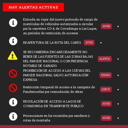
HAY ALERTAS ACTIVAS
Entrada en vigor del nuevo protocolo de carga de
matrículas de vehículos autorizados a circular
AVISO
por la carretera CO-4, de Covadonga a Los Lagos,
en períodos de restricción de accesos
REAPERTURA DE LA RUTA DEL CARES
AVISO
SE RECOMIENDA ENCARECIDAMENTE NO
BEBER DE LAS FUENTES DE LAS ZONAS BAJAS
ALERTA
DEL PARQUE NACIONAL O CON PRESENCIA
NOTABLE DE GANADO.
PROHIBICIÓN DE ACCESO A LAS CUEVAS DEL
PARQUE NACIONAL SALVO AUTORIZACIÓN
RIESGO
EXPRESA
Restricción temporal de acceso a la campera de
CORTE
Panderruedas por reanudación de obras
REGULACIÓN DE ACCESO A LAGOS DE
AVISO
COVADONGA EN TRANSPORTE PUBLICO
Precauciones en los recorridos por senderos y
AVISO
rutas de montaña