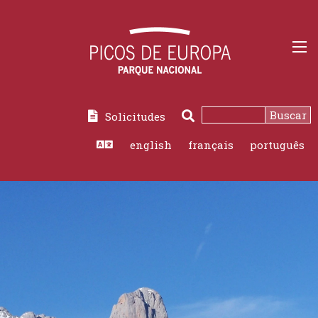
Buscar
Solicitudes
english
français
português