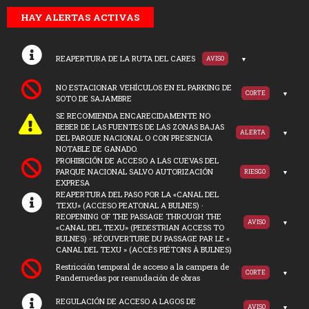
HAY ALERTAS ACTIVAS
REAPERTURA DE LA RUTA DEL CARES
AVISO
NO ESTACIONAR VEHÍCULOS EN EL PARKING DE
CORTE
SOTO DE SAJAMBRE
SE RECOMIENDA ENCARECIDAMENTE NO
BEBER DE LAS FUENTES DE LAS ZONAS BAJAS
ALERTA
DEL PARQUE NACIONAL O CON PRESENCIA
NOTABLE DE GANADO.
PROHIBICIÓN DE ACCESO A LAS CUEVAS DEL
PARQUE NACIONAL SALVO AUTORIZACIÓN
RIESGO
EXPRESA
REAPERTURA DEL PASO POR LA «CANAL DEL
TEXU» (ACCESO PEATONAL A BULNES) ·
REOPENING OF THE PASSAGE THROUGH THE
AVISO
«CANAL DEL TEXU» (PEDESTRIAN ACCESS TO
BULNES) · RÉOUVERTURE DU PASSAGE PAR LE «
CANAL DEL TEXU » (ACCÈS PIÉTONS À BULNES)
Restricción temporal de acceso a la campera de
CORTE
Panderruedas por reanudación de obras
REGULACIÓN DE ACCESO A LAGOS DE
AVISO