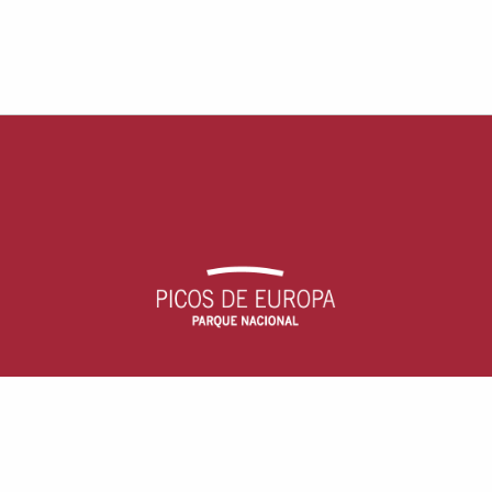
Parque Nacional Picos de Europa
c/ Arquitecto Reguera, 13, escalera B, 1
33004 - Oviedo, Asturias (España)