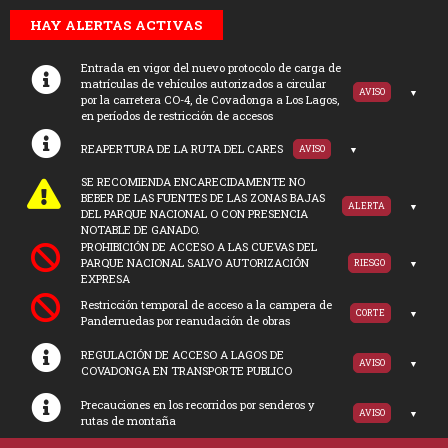
HAY ALERTAS ACTIVAS
Entrada en vigor del nuevo protocolo de carga de
matrículas de vehículos autorizados a circular
AVISO
por la carretera CO-4, de Covadonga a Los Lagos,
en períodos de restricción de accesos
REAPERTURA DE LA RUTA DEL CARES
AVISO
SE RECOMIENDA ENCARECIDAMENTE NO
BEBER DE LAS FUENTES DE LAS ZONAS BAJAS
ALERTA
DEL PARQUE NACIONAL O CON PRESENCIA
NOTABLE DE GANADO.
PROHIBICIÓN DE ACCESO A LAS CUEVAS DEL
PARQUE NACIONAL SALVO AUTORIZACIÓN
RIESGO
EXPRESA
Restricción temporal de acceso a la campera de
CORTE
Panderruedas por reanudación de obras
REGULACIÓN DE ACCESO A LAGOS DE
AVISO
COVADONGA EN TRANSPORTE PUBLICO
Precauciones en los recorridos por senderos y
AVISO
rutas de montaña