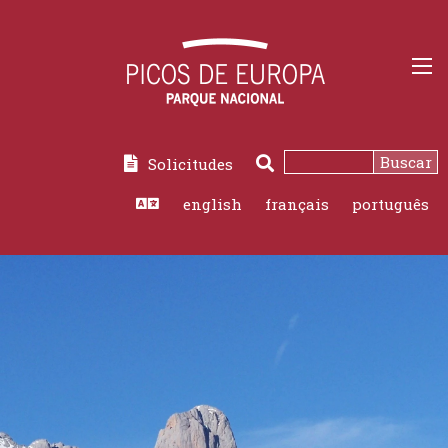
Buscar
Solicitudes
Buscar
english
français
português