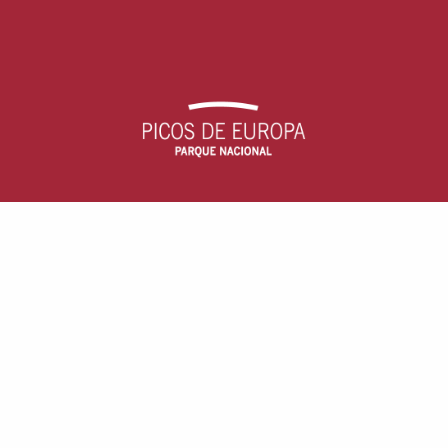
Parque Nacional Picos de Europa
c/ Arquitecto Reguera, 13, escalera B, 1
33004 - Oviedo, Asturias (España)
Aviso Legal
· Accesibilidad ·
Cookies