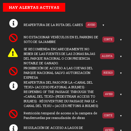
HAY ALERTAS ACTIVAS
REAPERTURA DE LA RUTA DEL CARES
AVISO
NO ESTACIONAR VEHÍCULOS EN EL PARKING DE
CORTE
SOTO DE SAJAMBRE
SE RECOMIENDA ENCARECIDAMENTE NO
BEBER DE LAS FUENTES DE LAS ZONAS BAJAS
ALERTA
DEL PARQUE NACIONAL O CON PRESENCIA
NOTABLE DE GANADO.
PROHIBICIÓN DE ACCESO A LAS CUEVAS DEL
PARQUE NACIONAL SALVO AUTORIZACIÓN
RIESGO
EXPRESA
REAPERTURA DEL PASO POR LA «CANAL DEL
TEXU» (ACCESO PEATONAL A BULNES) ·
REOPENING OF THE PASSAGE THROUGH THE
AVISO
«CANAL DEL TEXU» (PEDESTRIAN ACCESS TO
BULNES) · RÉOUVERTURE DU PASSAGE PAR LE «
CANAL DEL TEXU » (ACCÈS PIÉTONS À BULNES)
Restricción temporal de acceso a la campera de
CORTE
Panderruedas por reanudación de obras
REGULACIÓN DE ACCESO A LAGOS DE
AVISO