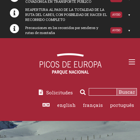
COVADONGA EN TRANSPORTE PUBLICO
REAPERTURA AL PASO DE LA TOTALIDAD DE LA
RUTA DEL CARES, CON POSIBILIDAD DE HACER EL
AVISO
RECORRIDO COMPLETO
Precauciones en los recorridos por senderos y
AVISO
rutas de montaña
Buscar
Solicitudes
Buscar
english
français
português