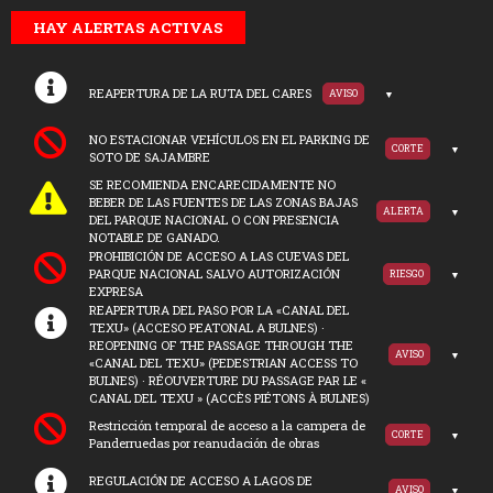
HAY ALERTAS ACTIVAS
REAPERTURA DE LA RUTA DEL CARES
AVISO
NO ESTACIONAR VEHÍCULOS EN EL PARKING DE
CORTE
SOTO DE SAJAMBRE
SE RECOMIENDA ENCARECIDAMENTE NO
BEBER DE LAS FUENTES DE LAS ZONAS BAJAS
ALERTA
DEL PARQUE NACIONAL O CON PRESENCIA
NOTABLE DE GANADO.
PROHIBICIÓN DE ACCESO A LAS CUEVAS DEL
PARQUE NACIONAL SALVO AUTORIZACIÓN
RIESGO
EXPRESA
REAPERTURA DEL PASO POR LA «CANAL DEL
TEXU» (ACCESO PEATONAL A BULNES) ·
REOPENING OF THE PASSAGE THROUGH THE
AVISO
«CANAL DEL TEXU» (PEDESTRIAN ACCESS TO
BULNES) · RÉOUVERTURE DU PASSAGE PAR LE «
CANAL DEL TEXU » (ACCÈS PIÉTONS À BULNES)
Restricción temporal de acceso a la campera de
CORTE
Panderruedas por reanudación de obras
REGULACIÓN DE ACCESO A LAGOS DE
AVISO