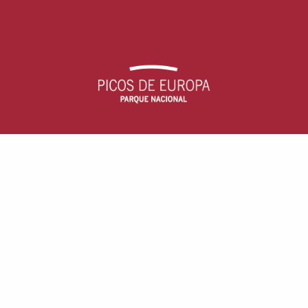
Parque Nacional Picos de Europa
c/ Arquitecto Reguera, 13, escalera B, 1
33004 - Oviedo, Asturias (España)
Aviso Legal
· Accesibilidad ·
Cookies