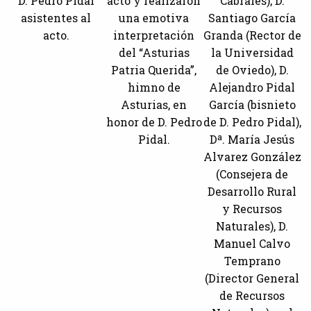
D. Pedro Pidal
acto y realizaron
Cabrales), D.
asistentes al
una emotiva
Santiago García
acto.
interpretación
Granda (Rector de
del “Asturias
la Universidad
Patria Querida”,
de Oviedo), D.
himno de
Alejandro Pidal
Asturias, en
García (bisnieto
honor de D. Pedro
de D. Pedro Pidal),
Pidal.
Dª. María Jesús
Alvarez González
(Consejera de
Desarrollo Rural
y Recursos
Naturales), D.
Manuel Calvo
Temprano
(Director General
de Recursos