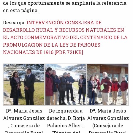
de los que oportunamente se ampliaría la referencia
en esta página.
Descarga:
INTERVENCIÓN CONSEJERA DE
DESARROLLO RURAL Y RECURSOS NATURALES EN
EL ACTO CONMEMORATIVO DEL CENTENARIO DE LA
PROMULGACION DE LA LEY DE PARQUES
NACIONALES DE 1916 [PDF, 721KB]
Dª. María Jesús
De izquierda a
Dª. María Jesús
Alvarez González
derecha, D. Borja
Alvarez González
, Consejera de
Palacios Alberti
(Consejera de
Desarrollo Rural
(Técnico del
Desarrollo Rural