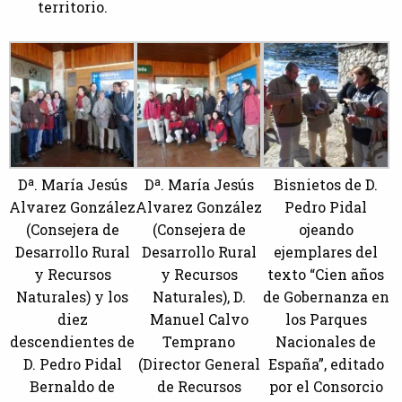
territorio.
Dª. María Jesús
Dª. María Jesús
Bisnietos de D.
Alvarez González
Alvarez González
Pedro Pidal
(Consejera de
(Consejera de
ojeando
Desarrollo Rural
Desarrollo Rural
ejemplares del
y Recursos
y Recursos
texto “Cien años
Naturales) y los
Naturales), D.
de Gobernanza en
diez
Manuel Calvo
los Parques
descendientes de
Temprano
Nacionales de
D. Pedro Pidal
(Director General
España”, editado
Bernaldo de
de Recursos
por el Consorcio