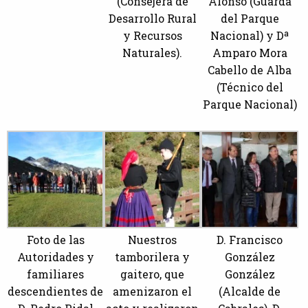
(Consejera de
Alonso (Guarda
Desarrollo Rural
del Parque
y Recursos
Nacional) y Dª
Naturales).
Amparo Mora
Cabello de Alba
(Técnico del
Parque Nacional)
Foto de las
Nuestros
D. Francisco
Autoridades y
tamborilera y
González
familiares
gaitero, que
González
descendientes de
amenizaron el
(Alcalde de