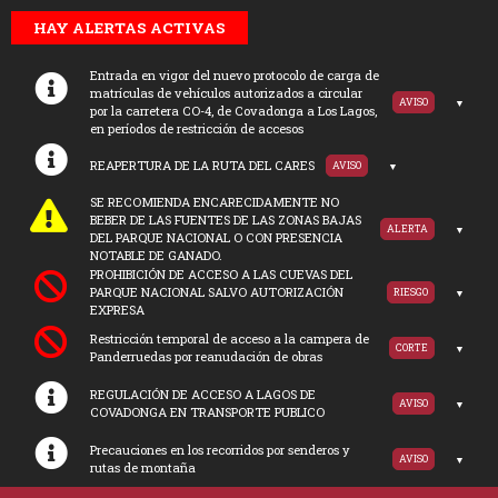
HAY ALERTAS ACTIVAS
Entrada en vigor del nuevo protocolo de carga de
matrículas de vehículos autorizados a circular
AVISO
por la carretera CO-4, de Covadonga a Los Lagos,
en períodos de restricción de accesos
REAPERTURA DE LA RUTA DEL CARES
AVISO
SE RECOMIENDA ENCARECIDAMENTE NO
BEBER DE LAS FUENTES DE LAS ZONAS BAJAS
ALERTA
DEL PARQUE NACIONAL O CON PRESENCIA
NOTABLE DE GANADO.
PROHIBICIÓN DE ACCESO A LAS CUEVAS DEL
PARQUE NACIONAL SALVO AUTORIZACIÓN
RIESGO
EXPRESA
Restricción temporal de acceso a la campera de
CORTE
Panderruedas por reanudación de obras
REGULACIÓN DE ACCESO A LAGOS DE
AVISO
COVADONGA EN TRANSPORTE PUBLICO
Precauciones en los recorridos por senderos y
AVISO
rutas de montaña