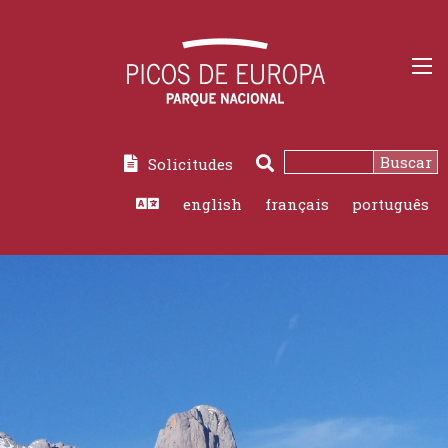
Buscar
Solicitudes
english
français
português