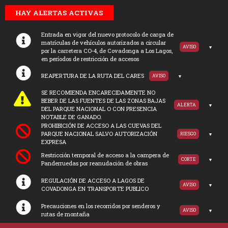
HAY ALERTAS ACTIVAS
Entrada en vigor del nuevo protocolo de carga de
matrículas de vehículos autorizados a circular
AVISO
por la carretera CO-4, de Covadonga a Los Lagos,
en períodos de restricción de accesos
REAPERTURA DE LA RUTA DEL CARES
AVISO
SE RECOMIENDA ENCARECIDAMENTE NO
BEBER DE LAS FUENTES DE LAS ZONAS BAJAS
ALERTA
DEL PARQUE NACIONAL O CON PRESENCIA
NOTABLE DE GANADO.
PROHIBICIÓN DE ACCESO A LAS CUEVAS DEL
PARQUE NACIONAL SALVO AUTORIZACIÓN
RIESGO
EXPRESA
Restricción temporal de acceso a la campera de
CORTE
Panderruedas por reanudación de obras
REGULACIÓN DE ACCESO A LAGOS DE
AVISO
COVADONGA EN TRANSPORTE PUBLICO
Precauciones en los recorridos por senderos y
AVISO
rutas de montaña