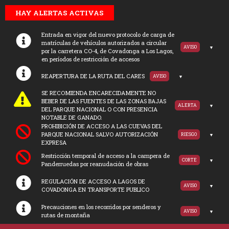
HAY ALERTAS ACTIVAS
Entrada en vigor del nuevo protocolo de carga de
matrículas de vehículos autorizados a circular
AVISO
por la carretera CO-4, de Covadonga a Los Lagos,
en períodos de restricción de accesos
REAPERTURA DE LA RUTA DEL CARES
AVISO
SE RECOMIENDA ENCARECIDAMENTE NO
BEBER DE LAS FUENTES DE LAS ZONAS BAJAS
ALERTA
DEL PARQUE NACIONAL O CON PRESENCIA
NOTABLE DE GANADO.
PROHIBICIÓN DE ACCESO A LAS CUEVAS DEL
PARQUE NACIONAL SALVO AUTORIZACIÓN
RIESGO
EXPRESA
Restricción temporal de acceso a la campera de
CORTE
Panderruedas por reanudación de obras
REGULACIÓN DE ACCESO A LAGOS DE
AVISO
COVADONGA EN TRANSPORTE PUBLICO
Precauciones en los recorridos por senderos y
AVISO
rutas de montaña