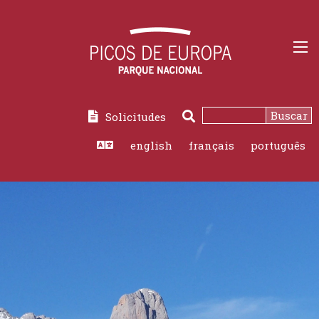
Buscar
Solicitudes
english
français
português