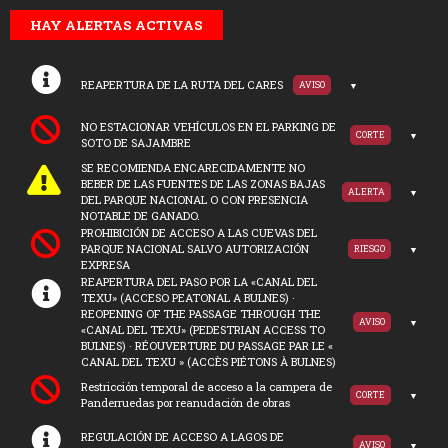
HAY ALERTAS ACTIVAS
REAPERTURA DE LA RUTA DEL CARES
AVISO
NO ESTACIONAR VEHÍCULOS EN EL PARKING DE
CORTE
SOTO DE SAJAMBRE
SE RECOMIENDA ENCARECIDAMENTE NO
BEBER DE LAS FUENTES DE LAS ZONAS BAJAS
ALERTA
DEL PARQUE NACIONAL O CON PRESENCIA
NOTABLE DE GANADO.
PROHIBICIÓN DE ACCESO A LAS CUEVAS DEL
PARQUE NACIONAL SALVO AUTORIZACIÓN
RIESGO
EXPRESA
REAPERTURA DEL PASO POR LA «CANAL DEL
TEXU» (ACCESO PEATONAL A BULNES) ·
REOPENING OF THE PASSAGE THROUGH THE
AVISO
«CANAL DEL TEXU» (PEDESTRIAN ACCESS TO
BULNES) · RÉOUVERTURE DU PASSAGE PAR LE «
CANAL DEL TEXU » (ACCÈS PIÉTONS À BULNES)
Restricción temporal de acceso a la campera de
CORTE
Panderruedas por reanudación de obras
REGULACIÓN DE ACCESO A LAGOS DE
AVISO