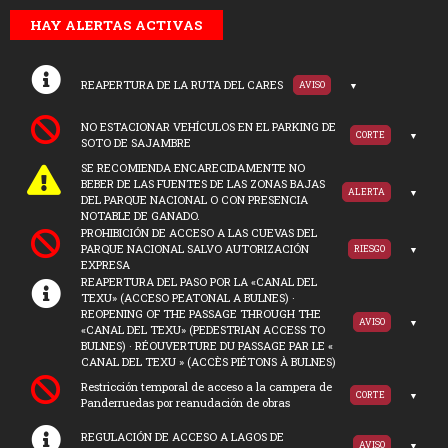
HAY ALERTAS ACTIVAS
REAPERTURA DE LA RUTA DEL CARES
AVISO
NO ESTACIONAR VEHÍCULOS EN EL PARKING DE
CORTE
SOTO DE SAJAMBRE
SE RECOMIENDA ENCARECIDAMENTE NO
BEBER DE LAS FUENTES DE LAS ZONAS BAJAS
ALERTA
DEL PARQUE NACIONAL O CON PRESENCIA
NOTABLE DE GANADO.
PROHIBICIÓN DE ACCESO A LAS CUEVAS DEL
PARQUE NACIONAL SALVO AUTORIZACIÓN
RIESGO
EXPRESA
REAPERTURA DEL PASO POR LA «CANAL DEL
TEXU» (ACCESO PEATONAL A BULNES) ·
REOPENING OF THE PASSAGE THROUGH THE
AVISO
«CANAL DEL TEXU» (PEDESTRIAN ACCESS TO
BULNES) · RÉOUVERTURE DU PASSAGE PAR LE «
CANAL DEL TEXU » (ACCÈS PIÉTONS À BULNES)
Restricción temporal de acceso a la campera de
CORTE
Panderruedas por reanudación de obras
REGULACIÓN DE ACCESO A LAGOS DE
AVISO